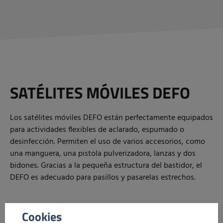
SATÉLITES MÓVILES DEFO
Los satélites móviles DEFO están perfectamente equipados
para actividades flexibles de aclarado, espumado o
desinfección. Permiten el uso de varios accesorios, como
una manguera, una pistola pulverizadora, lanzas y dos
bidones. Gracias a la pequeña estructura del bastidor, el
DEFO es adecuado para pasillos y pasarelas estrechos.
Cookies