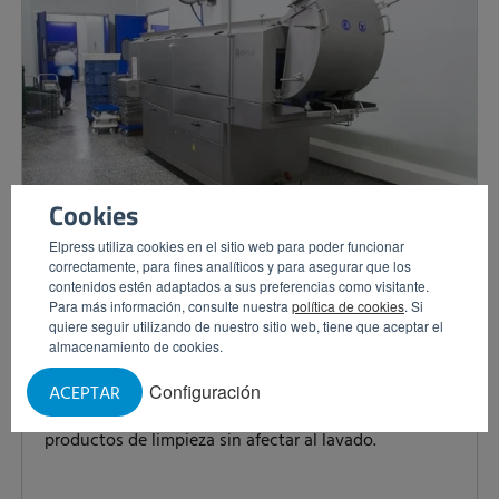
Cookies
Elpress utiliza cookies en el sitio web para poder funcionar
correctamente, para fines analíticos y para asegurar que los
Sistemas de limpieza industrial
contenidos estén adaptados a sus preferencias como visitante.
Para más información, consulte nuestra
política de cookies
. Si
quiere seguir utilizando de nuestro sitio web, tiene que aceptar el
Con nuestros sistemas de limpieza industrial, lavará
almacenamiento de cookies.
portadores de carga, cajas o palés. Esto significa ser
eficientes en cuanto a costes y medio ambiente.
Configuración
ACEPTAR
Nuestros sistemas economizan agua, energía y
productos de limpieza sin afectar al lavado.