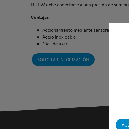
El EHW debe conectarse a una presión de sumini
Ventajas
Accionamiento mediante sensores
Acero inoxidable
Fácil de usar
SOLICITAR INFORMACIÓN
AC