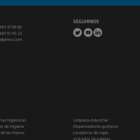
SEGUIRNOS
485 51 69 69
485 51 40 22
elpress.com
as higiénicas
Limpieza industrial
es de higiene
Dispensadores químicos
 de las manos
Lavadoras de cajas
Volcador de paletas