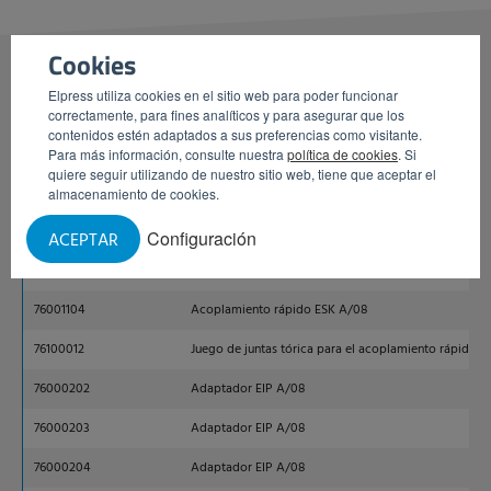
Cookies
Elpress utiliza cookies en el sitio web para poder funcionar
correctamente, para fines analíticos y para asegurar que los
contenidos estén adaptados a sus preferencias como visitante.
Número de artículo
Descripción
Para más información, consulte nuestra
política de cookies
. Si
quiere seguir utilizando de nuestro sitio web, tiene que aceptar el
76000100
Acoplamiento rápido ESK A/08
almacenamiento de cookies.
76000040
Acoplamiento rápido ESK A/08
Configuración
ACEPTAR
76000104
Acoplamiento rápido ESK A/08
76001104
Acoplamiento rápido ESK A/08
76100012
Juego de juntas tórica para el acoplamiento rápido t
76000202
Adaptador EIP A/08
76000203
Adaptador EIP A/08
76000204
Adaptador EIP A/08