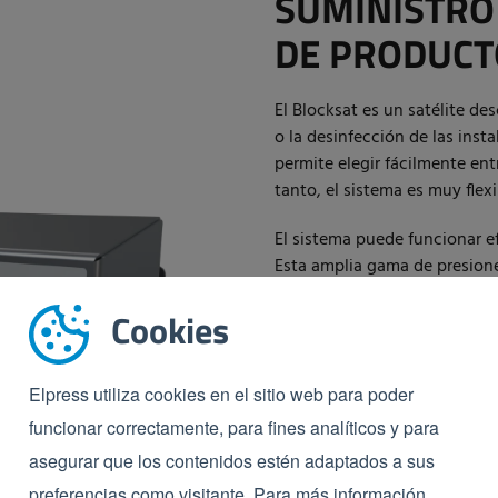
SUMINISTRO
DE PRODUCT
El Blocksat es un satélite de
o la desinfección de las inst
permite elegir fácilmente ent
tanto, el sistema es muy flexi
El sistema puede funcionar ef
Esta amplia gama de presione
diversas aplicaciones y ento
Cookies
niveles de presión más bajo
Tras abrir la válvula de esfer
Elpress utiliza cookies en el sitio web para poder
pueden comenzar las activida
línea de aire permite regular 
funcionar correctamente, para fines analíticos y para
la espuma. Los satélites tie
asegurar que los contenidos estén adaptados a sus
pared.
preferencias como visitante. Para más información,