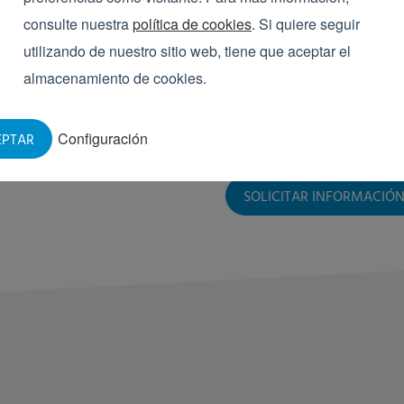
Ventajas:
consulte nuestra
política de cookies
. Si quiere seguir
utilizando de nuestro sitio web, tiene que aceptar el
Servicio interno
almacenamiento de cookies.
Funcionamiento a entre
Carga reducida en las j
Ahorro de costes, espec
Configuración
EPTAR
mantenimiento
SOLICITAR INFORMACIÓ