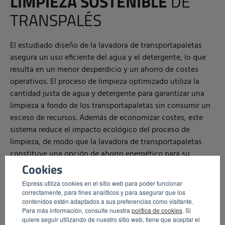
LIMPIEZA SOSTENIBLE
DE
TRANSPALÉS
El estudiado diseño de la lavadora de transportapaletas
asegura un uso eficiente del agua y el detergente, lo que
resulta en un menor desperdicio y un ahorro de costes
operativos. El proceso de limpieza optimizado utiliza la
cantidad justa de agua y detergente para garantizar una
limpieza a fondo de los transportapaletas sin consumir un
exceso de recursos. Además de economizar costes, este
sistema reduce el impacto ecológico del proceso de
limpieza, de modo que la lavadora de transportapaletas
constituye una opción de ahorro energético para su
empresa.
Cookies
Elpress utiliza cookies en el sitio web para poder funcionar
correctamente, para fines analíticos y para asegurar que los
SOLICITAR INFORMACIÓN
contenidos estén adaptados a sus preferencias como visitante.
Para más información, consulte nuestra
política de cookies
. Si
quiere seguir utilizando de nuestro sitio web, tiene que aceptar el