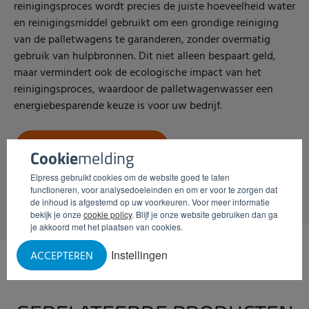
reinigingsproces wordt precies de juiste hoeveelheid water
en reinigingsmiddel gebruikt om een grondige reiniging
van de palletwagens te garanderen, zonder overmatig
gebruik van hulpbronnen. Dit niet alleen bespaart geld,
maar vermindert ook de ecologische impact van het
reinigingsproces, waardoor de palletwagenwasser een
energiebesparende keuze is voor uw bedrijf.
INFORMATIE AANVRAGEN
Cookie
melding
Elpress gebruikt cookies om de website goed te laten
functioneren, voor analysedoeleinden en om er voor te zorgen dat
de inhoud is afgestemd op uw voorkeuren. Voor meer informatie
bekijk je onze
cookie policy
. Blijf je onze website gebruiken dan ga
je akkoord met het plaatsen van cookies.
Instellingen
ACCEPTEREN