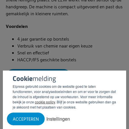
snelle reiniging plaats. De EZW werkt via een sensor op de
handgreep. De machine is compact uitgevoerd en past dus
gemakkelijk in kleinere ruimten.
Voordelen
4 jaar garantie op borstels
Verbruik van chemie naar eigen keuze
Snel en effectief
HACCP/IFS geschikte borstels
INFORMATIE AANVRAGEN
Cookie
melding
Elpress gebruikt cookies om de website goed te laten
functioneren, voor analysedoeleinden en om er voor te zorgen dat
de inhoud is afgestemd op uw voorkeuren. Voor meer informatie
bekijk je onze
cookie policy
. Blijf je onze website gebruiken dan ga
je akkoord met het plaatsen van cookies.
Instellingen
ACCEPTEREN