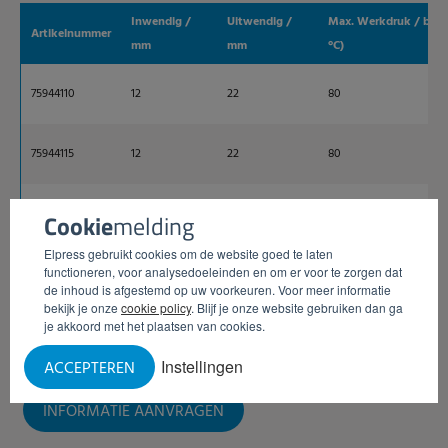
Inwendig /
Uitwendig /
Max. Werkdruk / bar (
Artikelnummer
mm
mm
°C)
75944110
12
22
80
75944115
12
22
80
75944120
12
22
80
Cookie
melding
Elpress gebruikt cookies om de website goed te laten
functioneren, voor analysedoeleinden en om er voor te zorgen dat
75944125
12
22
80
de inhoud is afgestemd op uw voorkeuren. Voor meer informatie
bekijk je onze
cookie policy
. Blijf je onze website gebruiken dan ga
je akkoord met het plaatsen van cookies.
75944130
12
22
80
Instellingen
ACCEPTEREN
INFORMATIE AANVRAGEN