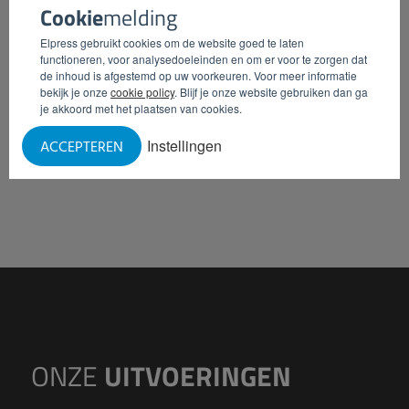
Cookie
melding
onafhankelijke bediening.
De krachtige accu maakt het mogelijk tot ca. 80
Elpress gebruikt cookies om de website goed te laten
vaten van 300 kg leeg te
functioneren, voor analysedoeleinden en om er voor te zorgen dat
de inhoud is afgestemd op uw voorkeuren. Voor meer informatie
kunnen werken.
bekijk je onze
cookie policy
. Blijf je onze website gebruiken dan ga
je akkoord met het plaatsen van cookies.
Instellingen
ACCEPTEREN
INFORMATIE AANVRAGEN
ONZE
UITVOERINGEN