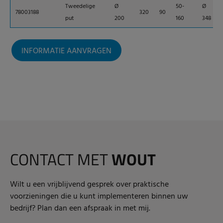
Tweedelige
Ø
50-
Ø
78003188
320
90
put
200
160
348
INFORMATIE AANVRAGEN
CONTACT MET
WOUT
Wilt u een vrijblijvend gesprek over praktische
voorzieningen die u kunt implementeren binnen uw
bedrijf? Plan dan een afspraak in met mij.