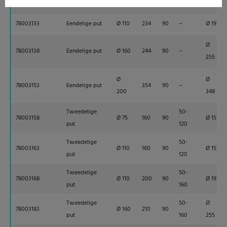
78003108
Eendelige put
Ø 110
194
90
–
Ø 157
78003133
Eendelige put
Ø 110
234
90
–
Ø 193
Ø
78003138
Eendelige put
Ø 160
244
90
–
255
Ø
Ø
78003153
Eendelige put
354
90
–
200
348
Tweedelige
50-
78003158
Ø 75
160
90
Ø 157
put
120
Tweedelige
50-
78003163
Ø 110
160
90
Ø 157
put
120
Tweedelige
50-
78003168
Ø 110
200
90
Ø 193
put
160
Tweedelige
50-
Ø
78003183
Ø 160
210
90
put
160
255