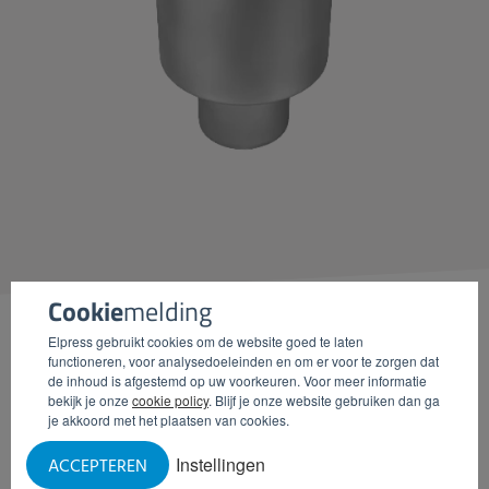
Cookie
melding
Elpress gebruikt cookies om de website goed te laten
functioneren, voor analysedoeleinden en om er voor te zorgen dat
de inhoud is afgestemd op uw voorkeuren. Voor meer informatie
bekijk je onze
cookie policy
. Blijf je onze website gebruiken dan ga
Artikelnummer
Omschrijving
DN
H
h1
h2
D
je akkoord met het plaatsen van cookies.
78003103
Eendelige put
Ø 75
194
90
–
Ø 157
Instellingen
ACCEPTEREN