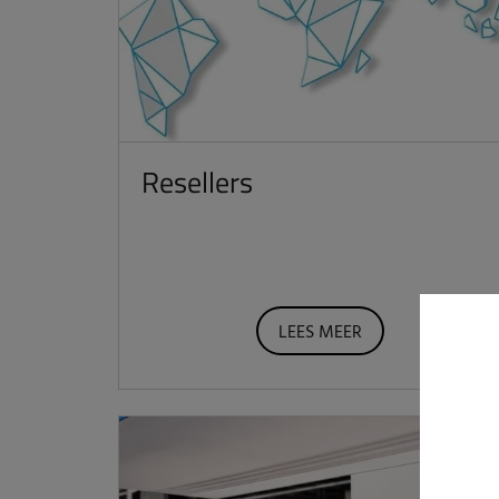
Resellers
LEES MEER