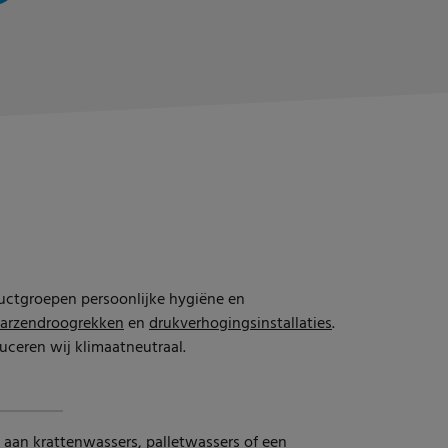
uctgroepen persoonlijke hygiëne en
aarzendroogrekken
en
drukverhogingsinstallaties
.
ceren wij klimaatneutraal.
d aan
krattenwassers
,
palletwassers
of een