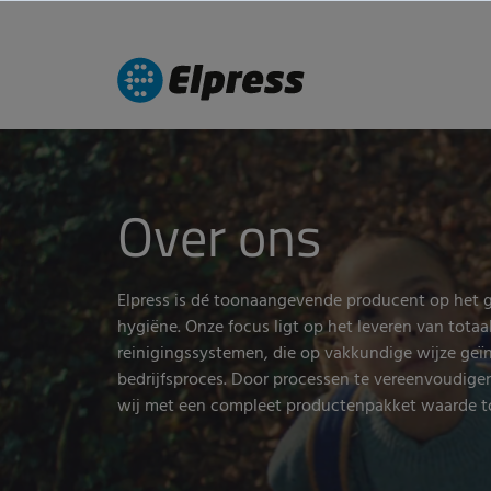
Over ons
Elpress is dé toonaangevende producent op het g
hygiëne. Onze focus ligt op het leveren van totaa
reinigingssystemen, die op vakkundige wijze ge
bedrijfsproces. Door processen te vereenvoudige
wij met een compleet productenpakket waarde t