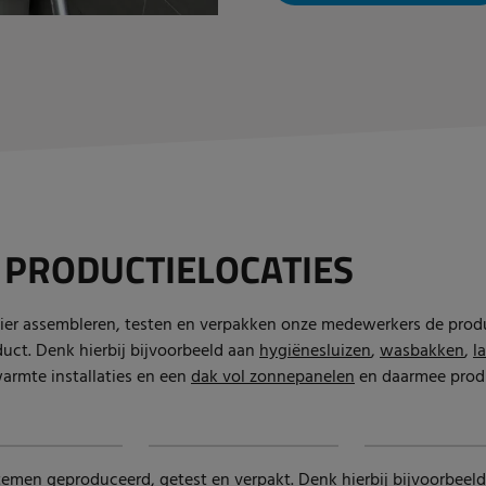
E
PRODUCTIELOCATIES
Hier assembleren, testen en verpakken onze medewerkers de prod
duct. Denk hierbij bijvoorbeeld aan
hygiënesluizen
,
wasbakken
,
l
armte installaties en een
dak vol zonnepanelen
en daarmee produ
stemen
geproduceerd, getest en verpakt. Denk hierbij bijvoorbeel