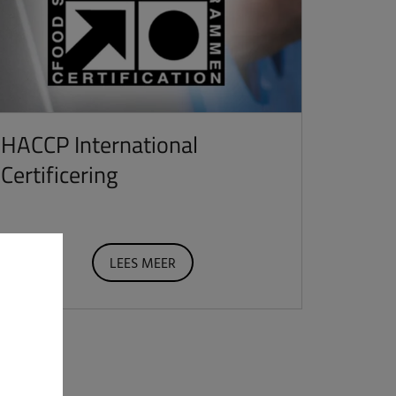
HACCP International
Certificering
LEES MEER