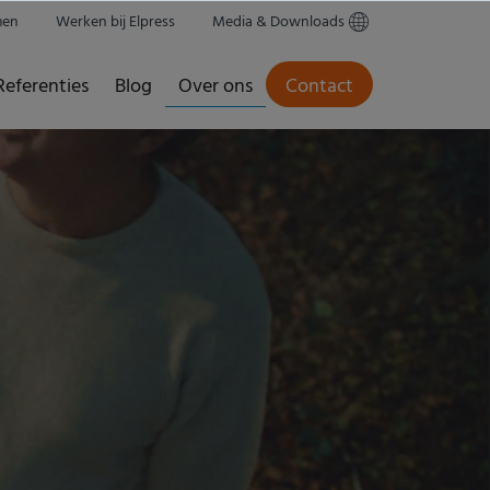
men
Werken bij Elpress
Media & Downloads
Referenties
Blog
Over ons
Contact