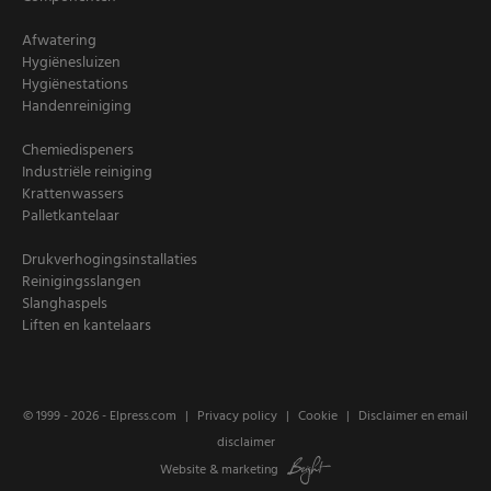
Afwatering
Hygiënesluizen
Hygiënestations
Handenreiniging
Chemiedispeners
Industriële reiniging
Krattenwassers
Palletkantelaar
Drukverhogingsinstallaties
Reinigingsslangen
Slanghaspels
Liften en kantelaars
© 1999 - 2026 -
Elpress.com
Privacy policy
Cookie
Disclaimer en email
disclaimer
Website
&
marketing