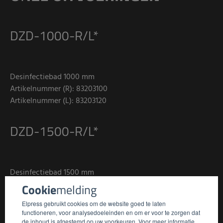
DZD-1000-R/L*
Desinfectiebad 1000 mm
Artikelnummer (R): 83203100
Artikelnummer (L): 83203120
DZD-1500-R/L*
Desinfectiebad 1500 mm
Artikelnummer (R): 83203140
Cookie
melding
Artikelnummer (L): 83203160
Elpress gebruikt cookies om de website goed te laten
functioneren, voor analysedoeleinden en om er voor te zorgen dat
de inhoud is afgestemd op uw voorkeuren. Voor meer informatie