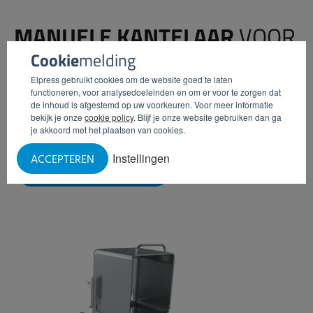
MANUELE KANTELAAR
VOOR
NORMWAGENS
Cookie
melding
Elpress gebruikt cookies om de website goed te laten
functioneren, voor analysedoeleinden en om er voor te zorgen dat
Middels deze praktisch RVS kantelaar, kunt u snel uw
de inhoud is afgestemd op uw voorkeuren. Voor meer informatie
normwagen kiepen om deze manueel te reinigen. Geschikt
bekijk je onze
cookie policy
. Blijf je onze website gebruiken dan ga
voor RVS normwagens van 200 liter.
je akkoord met het plaatsen van cookies.
Instellingen
ACCEPTEREN
INFORMATIE AANVRAGEN