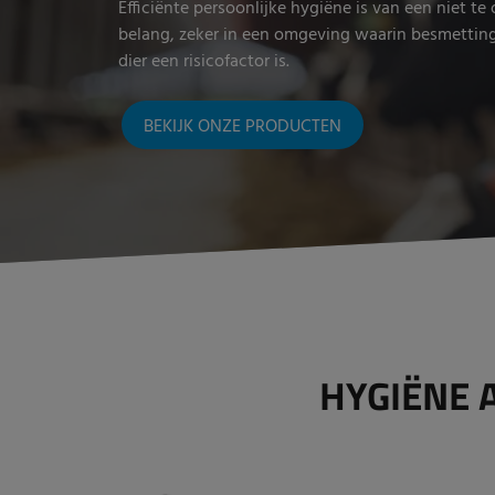
Efficiënte persoonlijke hygiëne is van een niet t
belang, zeker in een omgeving waarin besmettin
dier een risicofactor is.
BEKIJK ONZE PRODUCTEN
HYGIËNE 