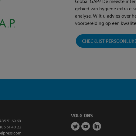
Global GAP? De meeste intern
gebied van hygiëne extra eis
analyse. Wilt u advies over h
voorbereiding op een kwalit
CHECKLIST PERSOONLIJK
VOLG ONS
485 51 69 69
485 51 40 22
elpress.com