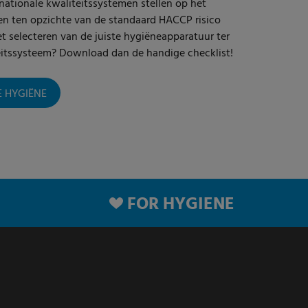
ationale kwaliteitssystemen stellen op het
en ten opzichte van de standaard HACCP risico
et selecteren van de juiste hygiëneapparatuur ter
eitssysteem? Download dan de handige checklist!
E HYGIËNE
FOR HYGIENE