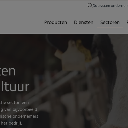
Duurzaam onderne
Producten
Diensten
Sectoren
ten
ultuur
che sector: een
ng van bijvoorbeeld
arische ondernemers
et bedrijf.