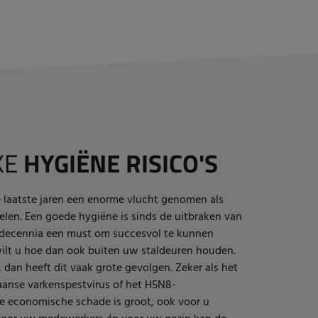
KE
HYGIËNE RISICO'S
e laatste jaren een enorme vlucht genomen als
len. Een goede hygiëne is sinds de uitbraken van
n decennia een must om succesvol te kunnen
lt u hoe dan ook buiten uw staldeuren houden.
dan heeft dit vaak grote gevolgen. Zeker als het
aanse varkenspestvirus of het H5N8-
 de economische schade is groot, ook voor u