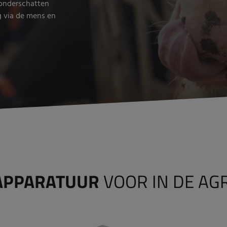
e onderschatten
g via de mens en
APPARATUUR
VOOR IN DE AG