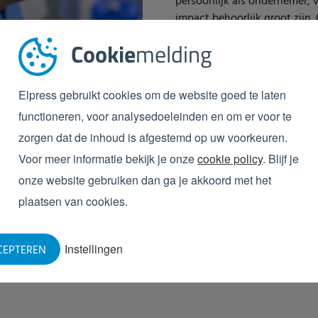
persoonlijk als ondernemer,
impact behoorlijk groot zijn.
het binnenhalen van ziekteki
Cookie
melding
Elpress heeft een handige to
hulpmiddelen voor het toepa
Elpress gebruikt cookies om de website goed te laten
terug vindt. Download deze sp
functioneren, voor analysedoeleinden en om er voor te
onderstaande button.
zorgen dat de inhoud is afgestemd op uw voorkeuren.
TOOLKIT DOWNLOADEN
Voor meer informatie bekijk je onze
cookie policy
. Blijf je
onze website gebruiken dan ga je akkoord met het
plaatsen van cookies.
Instellingen
CEPTEREN