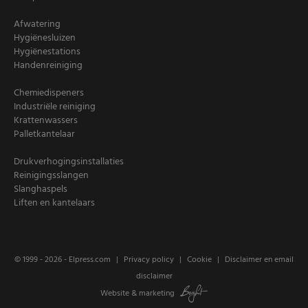
Afwatering
Hygiënesluizen
Hygiënestations
Handenreiniging
Chemiedispeners
Industriële reiniging
Krattenwassers
Palletkantelaar
Drukverhogingsinstallaties
Reinigingsslangen
Slanghaspels
Liften en kantelaars
© 1999 - 2026 -
Elpress.com
Privacy policy
Cookie
Disclaimer en email
disclaimer
Website
&
marketing