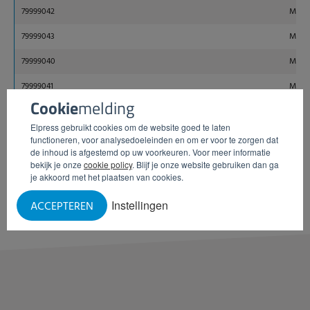
79999042
Monta
79999043
Monta
79999040
Monta
79999041
Monta
Cookie
melding
Elpress gebruikt cookies om de website goed te laten
INFORMATIE AANVRAGEN
functioneren, voor analysedoeleinden en om er voor te zorgen dat
de inhoud is afgestemd op uw voorkeuren. Voor meer informatie
bekijk je onze
cookie policy
. Blijf je onze website gebruiken dan ga
je akkoord met het plaatsen van cookies.
Instellingen
ACCEPTEREN