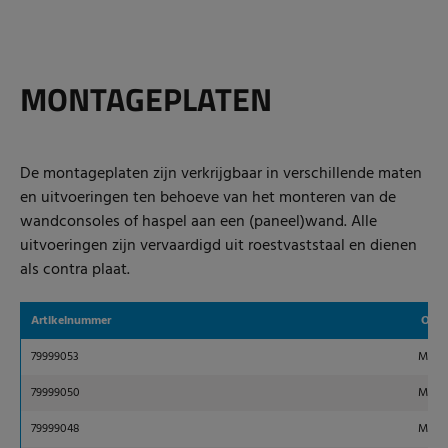
MONTAGEPLATEN
De montageplaten zijn verkrijgbaar in verschillende maten
en uitvoeringen ten behoeve van het monteren van de
wandconsoles of haspel aan een (paneel)wand. Alle
uitvoeringen zijn vervaardigd uit roestvaststaal en dienen
als contra plaat.
Artikelnummer
Omsc
79999053
Monta
79999050
Monta
79999048
Monta