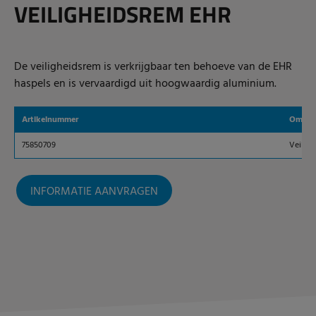
VEILIGHEIDSREM EHR
De veiligheidsrem is verkrijgbaar ten behoeve van de EHR
haspels en is vervaardigd uit hoogwaardig aluminium.
Artikelnummer
Omschr
75850709
Veiligh
INFORMATIE AANVRAGEN