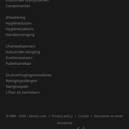
Industriële Wassystemen
Componenten
Afwatering
Hygiënesluizen
Hygiënestations
Handenreiniging
Chemiedispeners
Industriële reiniging
Krattenwassers
Palletkantelaar
Drukverhogingsinstallaties
Reinigingsslangen
Slanghaspels
Liften en kantelaars
© 1999 - 2026 -
Elpress.com
Privacy policy
Cookie
Disclaimer en email
disclaimer