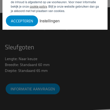
de inhoud is afgestemd op uw voorkeuren. Voor meer informatie
bekijk je onze
cookie policy
. Blijf je onze website gebruiken dan ga
je akkoord met het plaatsen van cookies.
Instellingen
ACCEPTEREN
ONZE
UITVOERINGEN
Sleufgoten
Lengte: Naar keuze
Breedte: Standaard 60 mm
Diepte: Standaard 65 mm
INFORMATIE AANVRAGEN