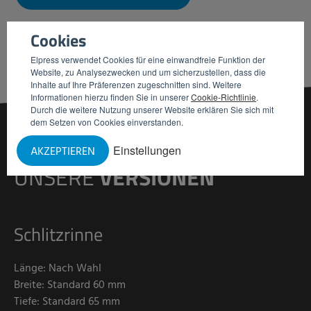
Cookies
Elpress verwendet Cookies für eine einwandfreie Funktion der
Website, zu Analysezwecken und um sicherzustellen, dass die
Inhalte auf Ihre Präferenzen zugeschnitten sind. Weitere
Informationen hierzu finden Sie in unserer
Cookie-Richtlinie
.
Durch die weitere Nutzung unserer Website erklären Sie sich mit
dem Setzen von Cookies einverstanden.
Einstellungen
AKZEPTIEREN
UNSERE
VERSIONEN
Schlitzrinne
Länge: Nach Wahl
Breite: Standard 60 mm
Tiefe: Standard 65 mm