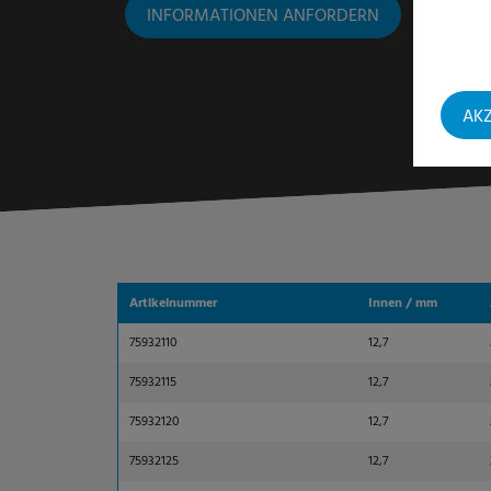
INFORMATIONEN ANFORDERN
AKZ
Artikelnummer
Innen / mm
75932110
12,7
75932115
12,7
75932120
12,7
75932125
12,7