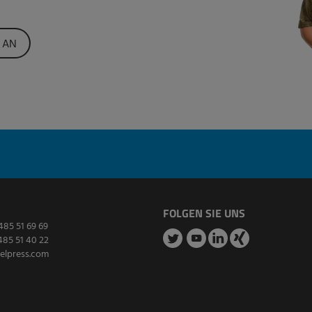
 AN
FOLGEN SIE UNS
485 51 69 69
485 51 40 22
elpress.com