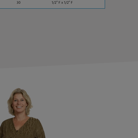
30
1/2″ F x 1/2″ F