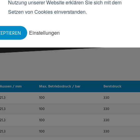
Nutzung unserer Website erklären Sie sich mit dem
Setzen von Cookies einverstanden.
Einstellungen
EPTIEREN
Aussen / mm
Max. Betriebsdruck / bar
Berstdruck
21,3
100
330
21,3
100
330
21,3
100
330
21,3
100
330