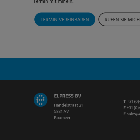
Termin mit mir ein.
TERMIN VEREINBAREN
RUFEN SIE MICH
ELPRESS BV
T
+31 (0)
Handelstraat 21
F
+31 (0)
5831 AV
E
sales@
Boxmeer