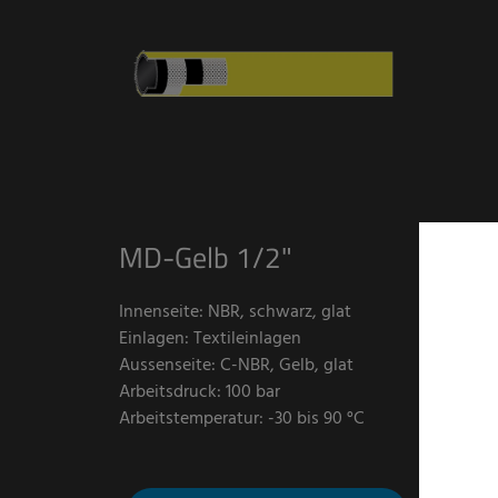
MD-Gelb 1/2"
Innenseite: NBR, schwarz, glat
Einlagen: Textileinlagen
Aussenseite: C-NBR, Gelb, glat
Arbeitsdruck: 100 bar
Arbeitstemperatur: -30 bis 90 °C