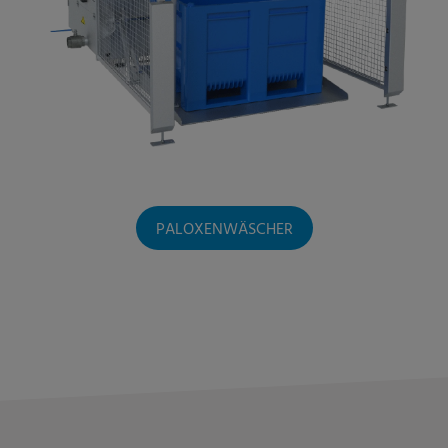
PALOXENWÄSCHER