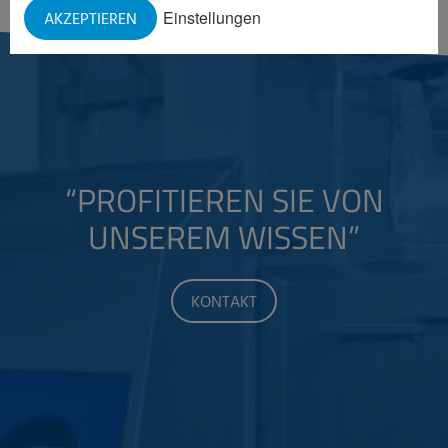
Einstellungen
AKZEPTIEREN
“PROFITIEREN SIE VON
UNSEREM WISSEN”
KONTAKT