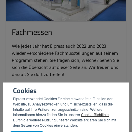
Fachmessen
Wie jedes Jahr hat Elpress auch 2022 und 2023
wieder verschiedene Fachmusstellungen auf seinem
Programm stehen. Sie fragen sich, welche? Sehen Sie
sich die Übersicht auf dieser Seite an. Wir freuen uns
darauf, Sie dort zu treffen!
Cookies
LESE MEHR
Elpress verwendet Cookies für eine einwandfreie Funktion der
Website, zu Analysezwecken und um sicherzustellen, dass die
Inhalte auf Ihre Präferenzen zugeschnitten sind. Weitere
Informationen hierzu finden Sie in unserer
Cookie-Richtlinie
.
Durch die weitere Nutzung unserer Website erklären Sie sich mit
dem Setzen von Cookies einverstanden.