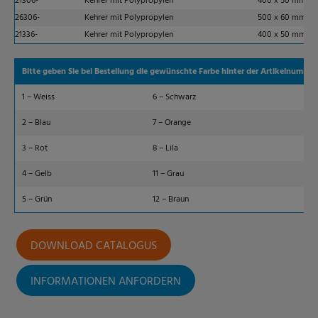
21306-
Kehrer mit Polypropylen
400 x 50 mm
26306-
Kehrer mit Polypropylen
500 x 60 mm
21336-
Kehrer mit Polypropylen
400 x 50 mm
Bitte geben Sie bei Bestellung die gewünschte Farbe hinter der Artikelnummer
1 – Weiss
6 – Schwarz
2 – Blau
7 – Orange
3 – Rot
8 – Lila
4 – Gelb
11 – Grau
5 – Grün
12 – Braun
DOWNLOAD CATALOGUS
INFORMATIONEN ANFORDERN