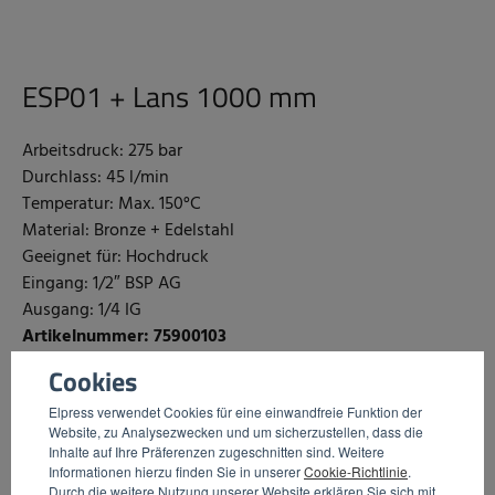
ESP01 + Lans 1000 mm
Arbeitsdruck: 275 bar
Durchlass: 45 l/min
Temperatur: Max. 150°C
Material: Bronze + Edelstahl
Geeignet für: Hochdruck
Eingang: 1/2″ BSP AG
Ausgang: 1/4 IG
Artikelnummer: 75900103
Cookies
Elpress verwendet Cookies für eine einwandfreie Funktion der
Website, zu Analysezwecken und um sicherzustellen, dass die
Inhalte auf Ihre Präferenzen zugeschnitten sind. Weitere
Informationen hierzu finden Sie in unserer
Cookie-Richtlinie
.
Durch die weitere Nutzung unserer Website erklären Sie sich mit