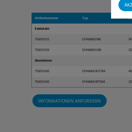
AKZ
Artikelnummer
Typ
Ma
Edelstahl
75850055
EHN8860186
18
75850056
EHN8860386
25
Aluminium
75850060
EHN884/813784
4
75850060
EHN884/811584
25
INFORMATIONEN ANFORDERN