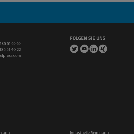
FOLGEN SIE UNS
485 51 69 69
485 51 40 22
elpress.com
erung
Industrielle Reinigung