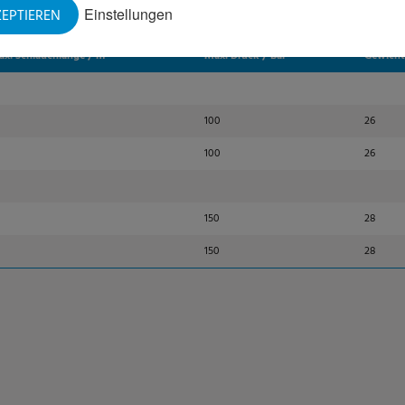
Einstellungen
EPTIEREN
x. Schlauchlänge / m
Max. Druck / Bar
Gewicht
100
26
100
26
0
150
28
150
28