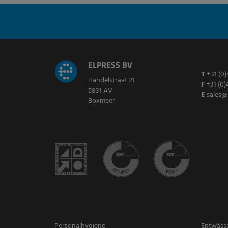
ELPRESS BV
T
+31 (0)
Handelstraat 21
F
+31 (0)
5831 AV
E
sales@
Boxmeer
Personalhygiene
Entwäss