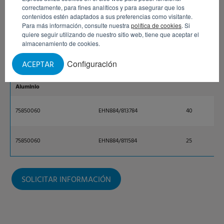
correctamente, para fines analíticos y para asegurar que los
Acero inoxidable
contenidos estén adaptados a sus preferencias como visitante.
Para más información, consulte nuestra
política de cookies
. Si
75850055
EHN8860186
18
quiere seguir utilizando de nuestro sitio web, tiene que aceptar el
almacenamiento de cookies.
Configuración
75850056
EHN8860386
25
ACEPTAR
Aluminio
75850060
EHN884/813784
40
75850060
EHN884/811584
25
SOLICITAR INFORMACIÓN