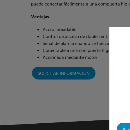
puede conectar fácilmente a una compuerta higié
Ventajas
Acero inoxidable
Control de acceso de doble sentido
Señal de alarma cuando se fuerza la entrad
Conectable a una compuerta higiénica
Accionada mediante motor
SOLICITAR INFORMACIÓN
AC