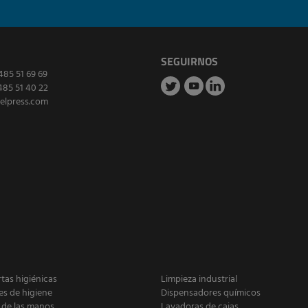
SEGUIRNOS
485 51 69 69
485 51 40 22
elpress.com
as higiénicas
Limpieza industrial
es de higiene
Dispensadores químicos
 de las manos
Lavadoras de cajas