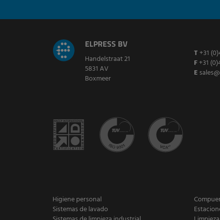
ELPRESS BV
T
+31 (0)
Handelstraat 21
F
+31 (0)
5831 AV
E
sales@
Boxmeer
Higiene personal
Compuert
Sistemas de lavado
Estacion
Sistemas de limpieza industrial
Limpieza