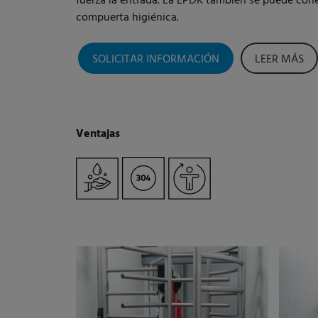
fuerza la entrada. La EPDK también se puede cone
compuerta higiénica.
SOLICITAR INFORMACIÓN
LEER MÁS
Ventajas