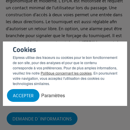
ergonomique et moderne. L’EPDK est motorisée et requiert
un contact minimal de l’utilisateur lors du passage. Une
construction d’accès à deux voies permet une entrée dans
les deux directions. Le tourniquet est aussi réglable afin
d’autoriser un retour libre. En option, une alarme peut être
branchée pour signaler que le forçage du tourniquet. Il est
aussi possible de connecter aisément l’EPDK à une entrée
Cookies
hygiénique.
Elpress utilise des traceurs ou cookies pour le bon fonctionnement
Avantages
de son site, pour des analyses et pour que le contenu
corresponde à vos préférences. Pour de plus amples informations,
veuillez lire notre
Politique concernant les cookies
. En poursuivant
Bâti en acier inoxydable
votre navigation, vous acceptez l'utilisation des cookies ou
Accès à deux voies
technologies similaires.
Branchement d’alarme en cas de forçage
Paramètres
ACCEPTER
Peut être connectée à une entrée hygiénique
Tourniquet motorisé
DEMANDE D´INFORMATIONS