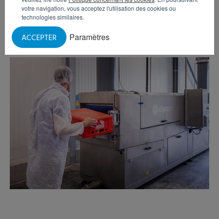
votre navigation, vous acceptez l'utilisation des cookies ou
Confiserie : sucre, sirop et pâte
technologies similaires.
Logistique : divers contaminants dans divers types
de bacs/conteneurs.
Paramètres
ACCEPTER