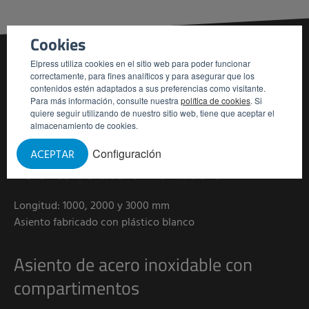
Cookies
Elpress utiliza cookies en el sitio web para poder funcionar
correctamente, para fines analíticos y para asegurar que los
contenidos estén adaptados a sus preferencias como visitante.
Para más información, consulte nuestra
política de cookies
. Si
NUESTROS
DISEÑOS
quiere seguir utilizando de nuestro sitio web, tiene que aceptar el
almacenamiento de cookies.
Configuración
ACEPTAR
Asiento de acero inoxidable
Longitud: 1000, 2000 y 3000 mm
Asiento fabricado con plástico blanco
Asiento de acero inoxidable con
compartimentos