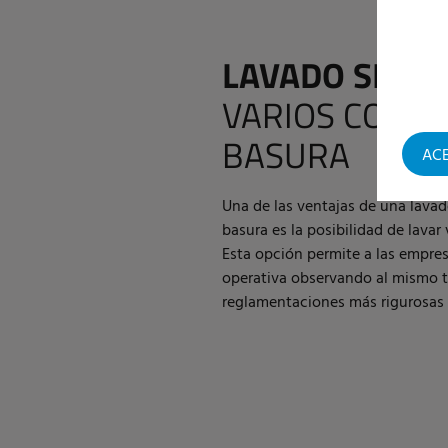
LAVADO SIMU
VARIOS CONT
BASURA
AC
Una de las ventajas de una lava
basura es la posibilidad de lavar
Esta opción permite a las empres
operativa observando al mismo 
reglamentaciones más rigurosas 