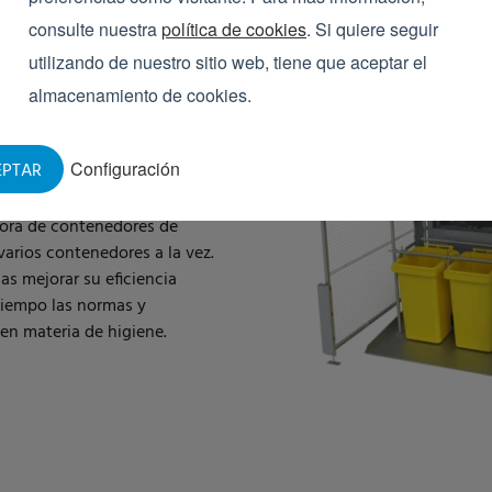
consulte nuestra
política de cookies
. Si quiere seguir
utilizando de nuestro sitio web, tiene que aceptar el
LTÁNEO
DE
almacenamiento de cookies.
ENEDORES DE
Configuración
EPTAR
dora de contenedores de
 varios contenedores a la vez.
as mejorar su eficiencia
tiempo las normas y
en materia de higiene.