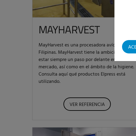
MAYHARVEST
MayHarvest es una procesadora avícola en
AC
Filipinas. MayHarvest tiene la ambición de
estar siempre un paso por delante en su
mercado, así como en el ámbito de la higiene.
Consulta aquí qué productos Elpress está
utilizando.
VER REFERENCIA