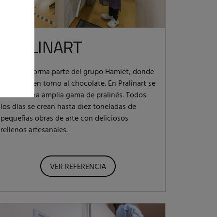
PRALINART
Pralinart forma parte del grupo Hamlet, donde
todo gira en torno al chocolate. En Pralinart se
elabora una amplia gama de pralinés. Todos
los días se crean hasta diez toneladas de
pequeñas obras de arte con deliciosos
rellenos artesanales.
VER REFERENCIA