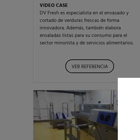
VIDEO CASE
DV Fresh es especialista en el envasado y
cortado de verduras frescas de forma
innovadora. Además, también elabora
ensaladas listas para su consumo para el
sector minorista y de servicios alimentarios.
VER REFERENCIA