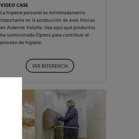
VIDEO CASE
La higiene personal es extremadamente
importante en la producción de aves frescas
en Ardenne Volaille. Vea aquí qué productos
ha suministrado Elpress para contribuir al
proceso de higiene.
VER REFERENCIA