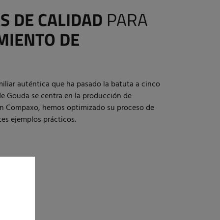
S DE CALIDAD
PARA
MIENTO DE
liar auténtica que ha pasado la batuta a cinco
de Gouda se centra en la producción de
con Compaxo, hemos optimizado su proceso de
tes ejemplos prácticos.