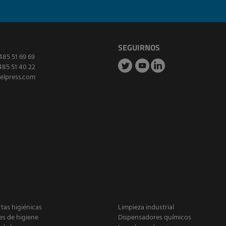
SEGUIRNOS
485 51 69 69
485 51 40 22
elpress.com
as higiénicas
Limpieza industrial
es de higiene
Dispensadores químicos