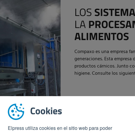
LOS
SISTEMA
LA
PROCESA
ALIMENTOS
Compaxo es una empresa fami
generaciones. Esta empresa 
productos cárnicos. Junto 
higiene. Consulte los siguien
Cookies
Elpress utiliza cookies en el sitio web para poder