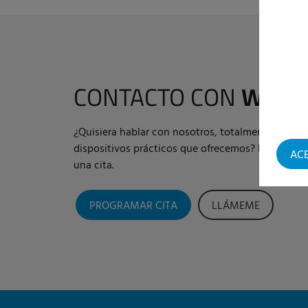
CONTACTO CON
WOUT
¿Quisiera hablar con nosotros, totalmente libre 
dispositivos prácticos que ofrecemos? Estoy a su
AC
una cita.
PROGRAMAR CITA
LLÁMEME