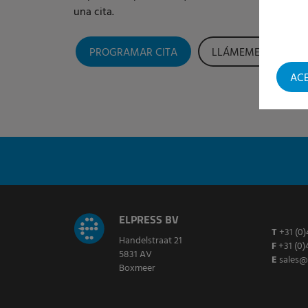
una cita.
PROGRAMAR CITA
LLÁMEME
AC
ELPRESS BV
T
+31 (0)
Handelstraat 21
F
+31 (0)
5831 AV
E
sales@
Boxmeer