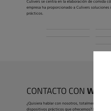
Culivers se centra en la elaboración de comida 
empresa ha proporcionado a Culivers soluciones i
prácticos.
CONTACTO CON
WOUT
¿Quisiera hablar con nosotros, totalmente libre 
dispositivos prácticos que ofrecemos? Estoy a su