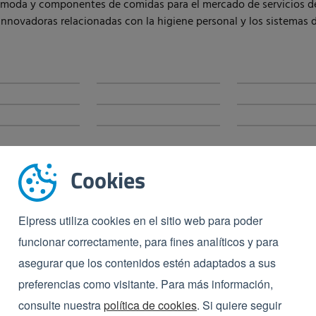
cómoda y componentes de comidas para el mercado de servicios de
nnovadoras relacionadas con la higiene personal y los sistemas d
Cookies
Elpress utiliza cookies en el sitio web para poder
funcionar correctamente, para fines analíticos y para
asegurar que los contenidos estén adaptados a sus
preferencias como visitante. Para más información,
de compromiso, sobre los
consulte nuestra
política de cookies
. Si quiere seguir
 disposición para concertar