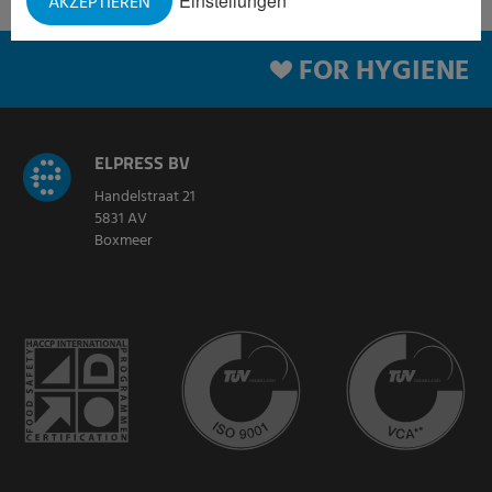
Einstellungen
AKZEPTIEREN
FOR HYGIENE
ELPRESS BV
Handelstraat 21
5831 AV
Boxmeer