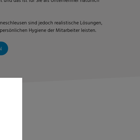
 und das ist für Sie als Unternehmer natürlich
neschleusen sind jedoch realistische Lösungen,
 persönlichen Hygiene der Mitarbeiter leisten.
N
U