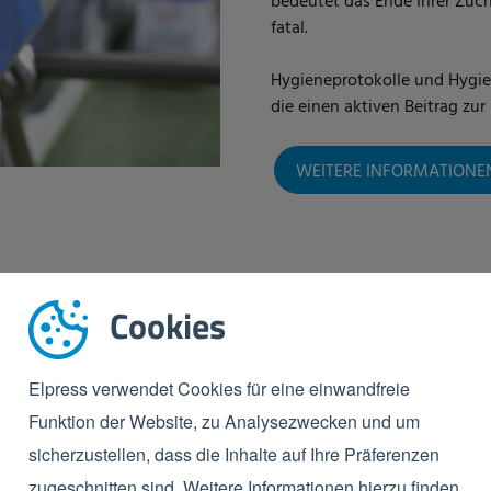
bedeutet das Ende Ihrer Zucht
fatal.
Hygieneprotokolle und Hygie
die einen aktiven Beitrag zur
WEITERE INFORMATIONE
Cookies
Elpress verwendet Cookies für eine einwandfreie
Funktion der Website, zu Analysezwecken und um
REFERENZEN
IM GARTENBA
sicherzustellen, dass die Inhalte auf Ihre Präferenzen
zugeschnitten sind. Weitere Informationen hierzu finden