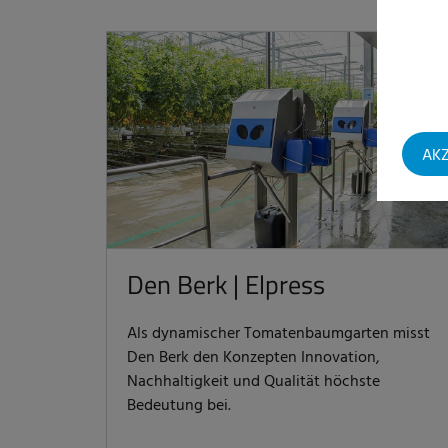
AKZ
Den Berk | Elpress
Als dynamischer Tomatenbaumgarten misst
Den Berk den Konzepten Innovation,
Nachhaltigkeit und Qualität höchste
Bedeutung bei.