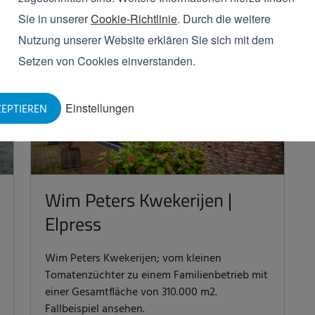
Sie in unserer
Cookie-Richtlinie
. Durch die weitere
Nutzung unserer Website erklären Sie sich mit dem
Setzen von Cookies einverstanden.
Einstellungen
EPTIEREN
Wim Peters Kwekerijen |
Elpress
Wim Peters Kwekerijen; vom kleinen
Tomatenzüchter zu einem Familienbetrieb mit
einer Gesamtfläche von 310.000 m2.
Fallbeispiel ansehen.