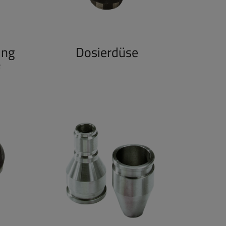
ung
Dosierdüse
f