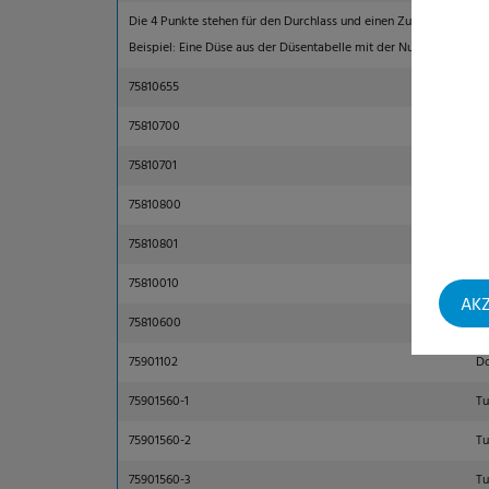
Die 4 Punkte stehen für den Durchlass und einen Zusatz der Fol
Beispiel: Eine Düse aus der Düsentabelle mit der Nummer 25075 w
75810655
Sp
75810700
Zi
75810701
Zi
75810800
Zi
75810801
Zi
75810010
Kl
AKZ
75810600
Kl
75901102
Do
75901560-1
Tu
75901560-2
Tu
75901560-3
Tu