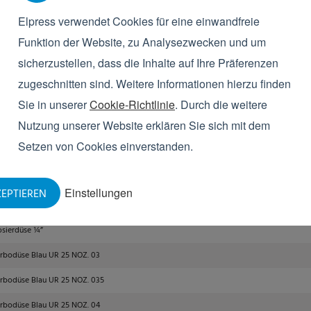
genummer 2.
Elpress verwendet Cookies für eine einwandfreie
ird wie folgt bestellt: 75250752.
Funktion der Website, zu Analysezwecken und um
rühkopf BF 4030-L
sicherzustellen, dass die Inhalte auf Ihre Präferenzen
p-Tip Sprühkopf ZF2530-L
zugeschnitten sind. Weitere Informationen hierzu finden
Sie in unserer
Cookie-Richtlinie
. Durch die weitere
p-Tip Sprühkopf ZF2540-L
Nutzung unserer Website erklären Sie sich mit dem
p-Tip Kugel KZ
Setzen von Cookies einverstanden.
p-Tip Halter + 1/4” BSPT AG
ickbügelhalterung + Mutter 1”
Einstellungen
EPTIEREN
ickbügelhalterung komplett 1.2kfbc 1 1/4”
sierdüse ¼”
rbodüse Blau UR 25 NOZ. 03
rbodüse Blau UR 25 NOZ. 035
rbodüse Blau UR 25 NOZ. 04