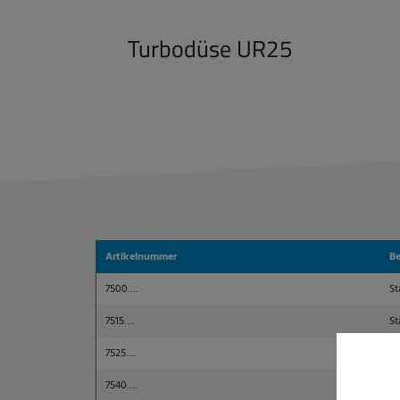
Turbodüse UR25
Artikelnummer
Be
7500….
St
7515….
St
7525….
St
7540….
St