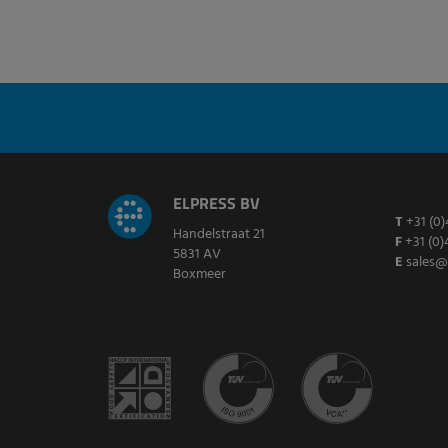
ELPRESS BV
T
+31 (0)
Handelstraat 21
F
+31 (0)
5831 AV
E
sales@
Boxmeer