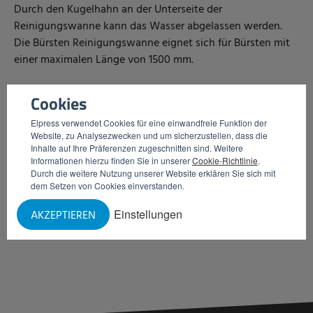
Durch den Kugelhahn an der Unterseite der
Reinigungswanne kann das Wasser abgelassen werden.
Die Bürsten Reinigungswanne eignet sich für Bürsten mit
einer maximalen Länge von 1500 mm.
Vorteile
Cookies
Praktisch
Elpress verwendet Cookies für eine einwandfreie Funktion der
Website, zu Analysezwecken und um sicherzustellen, dass die
Geeignet für alle Elpress Bürstenlängen
Inhalte auf Ihre Präferenzen zugeschnitten sind. Weitere
Aus Edelstahl hergestellt
Informationen hierzu finden Sie in unserer
Cookie-Richtlinie
.
Saubere Bürsten
Durch die weitere Nutzung unserer Website erklären Sie sich mit
dem Setzen von Cookies einverstanden.
INFORMATIONEN ANFORDERN
Einstellungen
AKZEPTIEREN