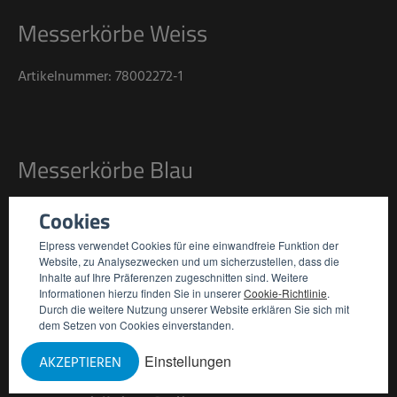
Messerkörbe Weiss
Artikelnummer: 78002272-1
Messerkörbe Blau
Artikelnummer: 78002272-2
Cookies
Elpress verwendet Cookies für eine einwandfreie Funktion der
Website, zu Analysezwecken und um sicherzustellen, dass die
Inhalte auf Ihre Präferenzen zugeschnitten sind. Weitere
Informationen hierzu finden Sie in unserer
Cookie-Richtlinie
.
Messerkörbe Rot
Durch die weitere Nutzung unserer Website erklären Sie sich mit
dem Setzen von Cookies einverstanden.
Artikelnummer: 78002272-3
Einstellungen
AKZEPTIEREN