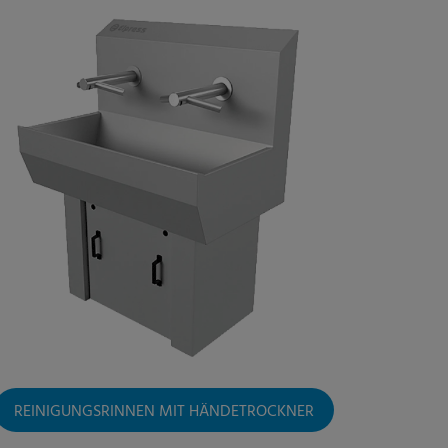
REINIGUNGSRINNEN MIT HÄNDETROCKNER