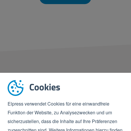
DIE BEDEUT
Cookies
NON-FOOD-
Elpress verwendet Cookies für eine einwandfreie
Im Non-Food-Sektor ist die H
Funktion der Website, zu Analysezwecken und um
Bedeutung. Erstens trägt sie
sicherzustellen, dass die Inhalte auf Ihre Präferenzen
bei, indem sie das Risiko vo
zugeschnitten sind. Weitere Informationen hierzu finden
minimiert. Zudem kommt ein s