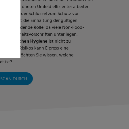
 einem geordneten Umfeld effizienter arbeiten
ie Hygiene der Schlüssel zum Schutz vor
naus spielt die Einhaltung der gültigen
e entscheidende Rolle, da viele Non-Food-
nd Sicherheitsvorschriften unterliegen.
en
persönlichen
Hygiene
ist nicht zu
ng dieses Risikos kann Elpress eine
 spielen. Möchten Sie wissen, welche
t ist?
NESCAN DURCH