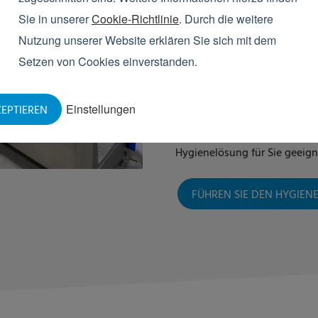
zugute, da die Mitarbeiter in
Sie in unserer
Cookie-Richtlinie
. Durch die weitere
können. Darüber hinaus ist d
Nutzung unserer Website erklären Sie sich mit dem
Verunreinigungen. Darüber hi
Setzen von Cookies einverstanden.
Vorschriften und Normen ein
Bereiche strengen Hygiene- u
Die Bedeutung der effizient
Einstellungen
EPTIEREN
unterschätzen. Bei der Lenku
entscheidende
Rolle
für Sie
Hygienelösung für Sie geeigne
FÜHREN SIE DEN HYGIE