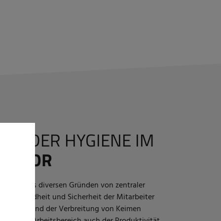
UNG DER HYGIENE IM
SEKTOR
ygiene aus diversen Gründen von zentraler
 zur Gesundheit und Sicherheit der Mitarbeiter
n Unfällen und der Verbreitung von Keimen
auberer Arbeitsbereich auch der Produktivität