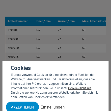
Artikelnummer
Innen/ mm
Aussen/ mm
Max. Arbeitsdruck / b
7596000
12,7
22
60
75960105
12,7
22
60
75960110
12,7
22
60
75960115
12,7
22
60
Cookies
75960120
12,7
22
60
Elpress verwendet Cookies für eine einwandfreie Funktion der
75960125
12,7
22
60
Website, zu Analysezwecken und um sicherzustellen, dass die
Inhalte auf Ihre Präferenzen zugeschnitten sind. Weitere
75960130
12,7
22
60
Informationen hierzu finden Sie in unserer
Cookie-Richtlinie
.
Durch die weitere Nutzung unserer Website erklären Sie sich mit
75960135
12,7
22
60
dem Setzen von Cookies einverstanden.
75960150
12,7
22
60
Einstellungen
AKZEPTIEREN