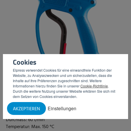
Cookies
Elpress verwendet Cookies für eine einwandfreie Funktion der
Website, zu Analysezwecken und um sicherzustellen, dass die
Inhalte auf Ihre Präferenzen zugeschnitten sind. Weitere
Informationen hierzu finden Sie in unserer
Cookie-Richtlinie
.
Durch die weitere Nutzung unserer Website erklären Sie sich mit
Spritzpistole RL60
dem Setzen von Cookies einverstanden.
Einstellungen
AKZEPTIEREN
Arbeitsdruck: 65 bar
Durchlass: 60 l/min
Temperatur: Max. 150 °C