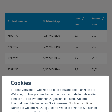
Innen /
Aussen /
Artikelnummer
Schlauchtyp
mm
mm
75931110
1/2* MD-Blau
12,7
21,7
75931115
1/2* MD-Blau
12,7
21,7
75931120
1/2* MD-Blau
12,7
21,7
75931125
1/2* MD-Blau
12,7
21,7
Cookies
75931130
1/2* MD-Blau
12,7
21,7
Elpress verwendet Cookies für eine einwandfreie Funktion der
Website, zu Analysezwecken und um sicherzustellen, dass die
Inhalte auf Ihre Präferenzen zugeschnitten sind. Weitere
75934110
3/8* MD-Blau
9,5
18,5
Informationen hierzu finden Sie in unserer
Cookie-Richtlinie
.
Durch die weitere Nutzung unserer Website erklären Sie sich mit