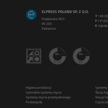
ELPRESS POLAND SP. Z O.O.
T
+48 (0
Popławska 56/3
F
+31 (0)
95-200
E
rt@elp
Pabianice
Higiena produkcji
Systemy
Centralne systemy mycia
Śluzy hi
Systemy mycia przemysłowego
Stacja hi
Podzespoły
Czyszcze