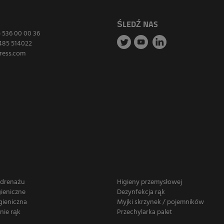
ŚLEDŹ NAS
) 536 00 00 36
485 514022
ress.com
 drenażu
Higieny przemysłowej
gieniczne
Dezynfekcja rąk
gieniczna
Myjki skrzynek / pojemników
nie rąk
Przechylarka palet