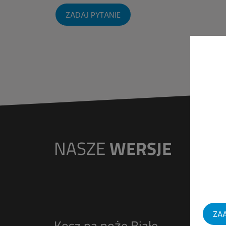
ZADAJ PYTANIE
NASZE
WERSJE
ZAA
Kosz na noże Białe
Kosz