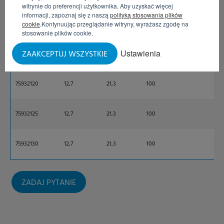
artykułu
mm
mm
bar
witrynie do preferencji użytkownika. Aby uzyskać więcej
informacji, zapoznaj się z naszą
polityką stosowania plików
75932110
12,7
21,3
100
cookie
.Kontynuując przeglądanie witryny, wyrażasz zgodę na
stosowanie plików cookie.
Ustawienia
ZAAKCEPTUJ WSZYSTKIE
75932115
12,7
21,3
100
75932120
12,7
21,3
100
75932125
12,7
21,3
100
75932130
12,7
21,3
100
ZADAJ PYTANIE