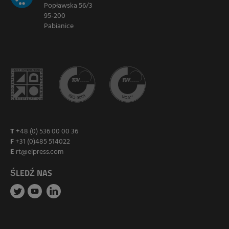
Popławska 56/3
95-200
Pabianice
T
+48 (0) 536 00 00 36
F
+31 (0)485 514022
E
rt@elpress.com
ŚLEDŹ NAS