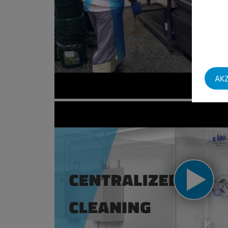
ETW Utensil washers
AKZ