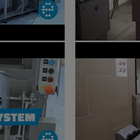
 - EDW-20-2N
Elpress hygiënesl