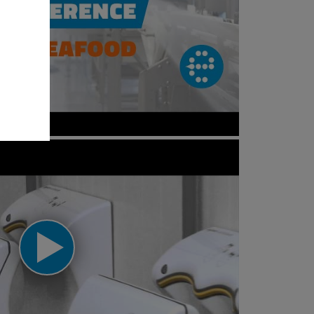
r Seafood (Centralized cleaning)