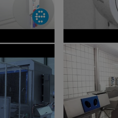
g
Video Case - Dyso