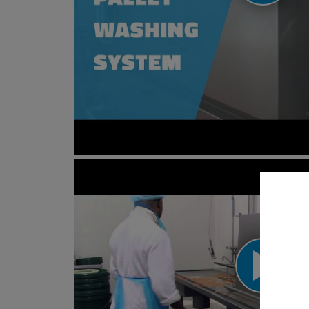
Pallet washer - EPW-V45