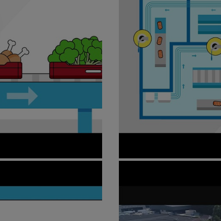
imation
Cleaning sytems a