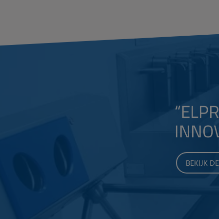
“
ELPR
INNOV
BEKIJK D