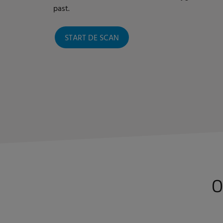
past.
START DE SCAN
O