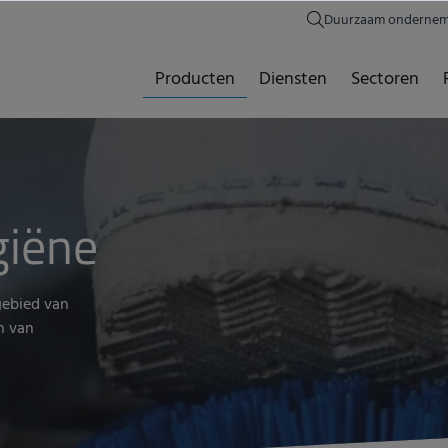
Duurzaam onderne
Producten
Diensten
Sectoren
giëne
gebied van
n van