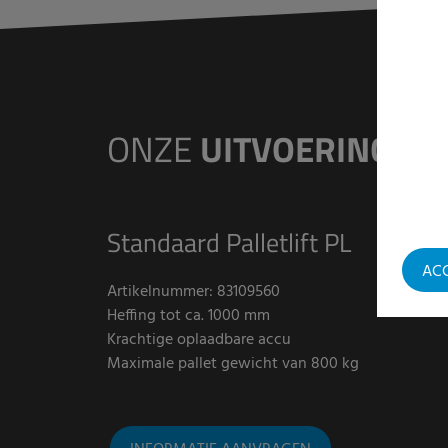
ONZE
UITVOERINGEN
Standaard Palletlift PL
AC
Artikelnummer: 83109560
Heffing tot ca. 1000 mm
Krachtige oplaadbare accu
Maximale pallet gewicht van 800 kg