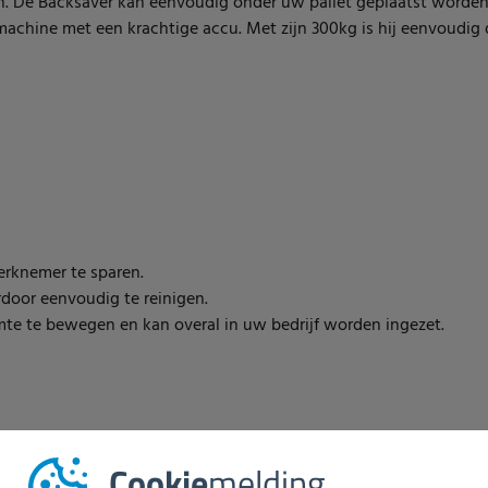
n. De Backsaver kan eenvoudig onder uw pallet geplaatst word
e machine met een krachtige accu. Met zijn 300kg is hij eenvoudi
rknemer te sparen.
rdoor eenvoudig te reinigen.
imte te bewegen en kan overal in uw bedrijf worden ingezet.
Cookie
melding