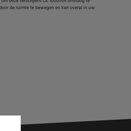
en om deze vervolgens ca. 1000mm omhoog te
g door de ruimte te bewegen en kan overal in uw