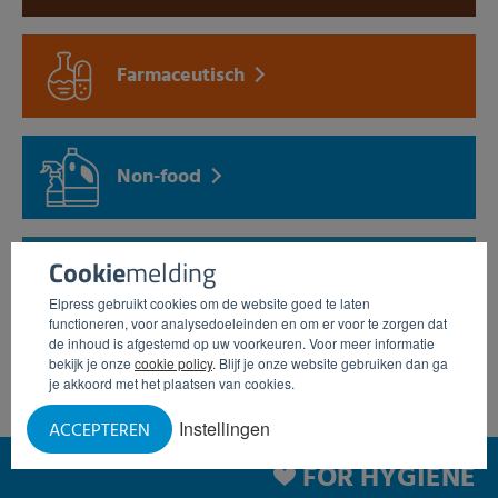
Farmaceutisch
Non-food
Cookie
melding
Pluimvee
Elpress gebruikt cookies om de website goed te laten
functioneren, voor analysedoeleinden en om er voor te zorgen dat
de inhoud is afgestemd op uw voorkeuren. Voor meer informatie
bekijk je onze
cookie policy
. Blijf je onze website gebruiken dan ga
je akkoord met het plaatsen van cookies.
Instellingen
ACCEPTEREN
FOR HYGIENE