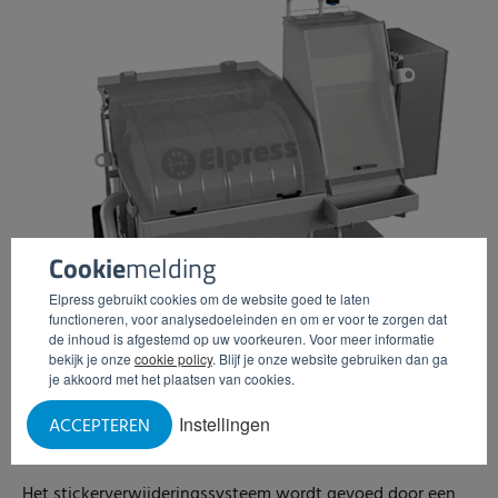
Cookie
melding
Elpress gebruikt cookies om de website goed te laten
functioneren, voor analysedoeleinden en om er voor te zorgen dat
de inhoud is afgestemd op uw voorkeuren. Voor meer informatie
bekijk je onze
cookie policy
. Blijf je onze website gebruiken dan ga
je akkoord met het plaatsen van cookies.
Instellingen
ACCEPTEREN
Stickerverwijdering
Het stickerverwijderingssysteem wordt gevoed door een