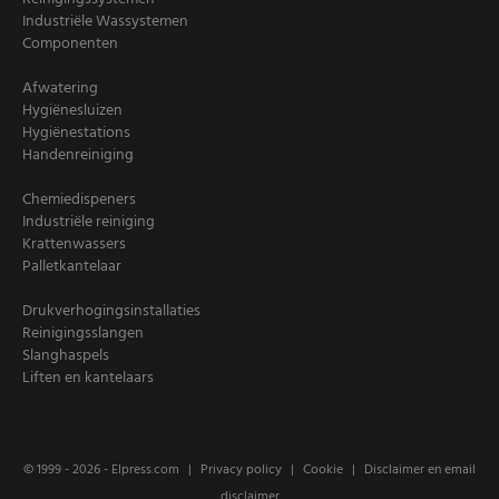
Industriële Wassystemen
Componenten
Afwatering
Hygiënesluizen
Hygiënestations
Handenreiniging
Chemiedispeners
Industriële reiniging
Krattenwassers
Palletkantelaar
Drukverhogingsinstallaties
Reinigingsslangen
Slanghaspels
Liften en kantelaars
© 1999 - 2026 -
Elpress.com
Privacy policy
Cookie
Disclaimer en email
disclaimer